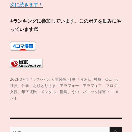
次に続きます！
↓ランキングに参加しています。このポチを励みにや
っています😊
投
カ
タ
2021-07-17
パワハラ
,
人間関係
,
仕事
40代、独身、OL、会
稿
テ
グ
社員、仕事、おひとりさま、アラフォー、アラフィフ、ブログ、
日:
ゴ
(182)
女性、年下彼氏、メンタル、鬱病、うつ、パニック障害
コメ
リ
お
ント
ー
見
通
し
の
理
検
検