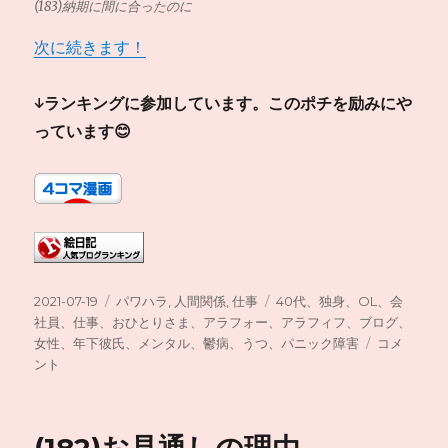
(183)納期に間に合ったのに
次に続きます！
↓ランキングに参加しています。このポチを励みにや
っています😊
投
カ
タ
2021-07-19
パワハラ
,
人間関係
,
仕事
40代、独身、OL、会
稿
テ
グ
社員、仕事、おひとりさま、アラフォー、アラフィフ、ブログ、
日:
ゴ
(183)
女性、年下彼氏、メンタル、鬱病、うつ、パニック障害
コメ
リ
納
ント
ー
期
に
間
に