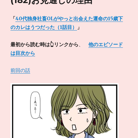
(182)お見通しの理由
合
っ
「
40代独身社畜OLがやっと出会えた運命の15歳下
た
の
のカレはうつだった（1話目）
」
に
に
最初から読む時は👆リンクから
、
他のエピソード
は目次から
前回の話