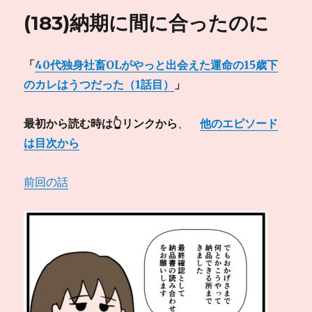
(183)納期に間に合ったのに
「
40代独身社畜OLがやっと出会えた運命の15歳下
のカレはうつだった（1話目）
」
最初から読む時は👆リンクから
、
他のエピソード
は目次から
前回の話