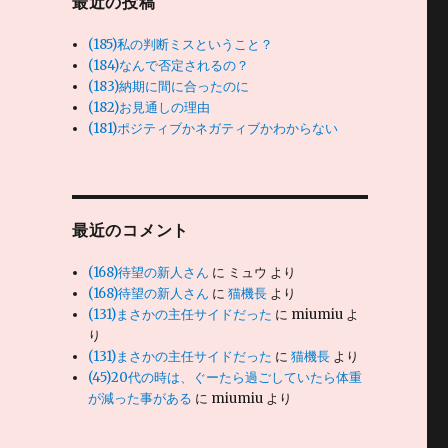
最近の投稿
(185)私の判断ミスということ？
(184)なんで否定されるの？
(183)納期に間に合ったのに
(182)お見通しの理由
(181)ポジティブかネガティブかわからない
最近のコメント
(168)待望の新人さん
に
ミュウ
より
(168)待望の新人さん
に
猫機長
より
(131)まさかの主任サイドだった
に
miumiu
よ
り
(131)まさかの主任サイドだった
に
猫機長
より
(45)20代の時は、ぐーたら過ごしていたら体重
が減った事がある
に
miumiu
より