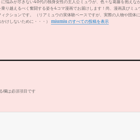
トに悩みが尽きない40代の独身女性の主人公ミュウが、色々な葛藤を抱えな
を乗り越えるべく奮闘する姿を4コマ漫画でお届けします！尚、漫画及びミュ
フィクションです。 （リアミュウの実体験ベースですが、実際の人物や団体
おかけしないために・・・）
miumiu のすべての投稿を表示
る欄は必須項目です