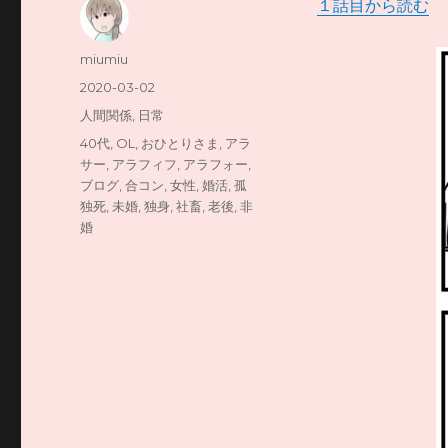
１話目から読む
リ
投
miumiu
稿
投
2020-03-02
者
稿
カ
人間関係
,
日常
日:
テ
タ
40代
,
OL
,
おひとりさま
,
アラ
ゴ
グ
サー
,
アラフィフ
,
アラフォー
,
リ
ブログ
,
合コン
,
女性
,
婚活
,
孤
ー
独死
,
未婚
,
独身
,
社畜
,
老後
,
非
婚