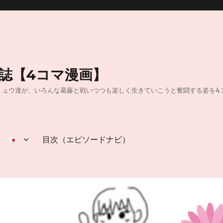
日誌【4コマ漫画】
40】40代独身OLのミュウ達が、いろんな葛藤と戦いつつも楽しく生きていこうと奮闘
目次（エピソードナビ）