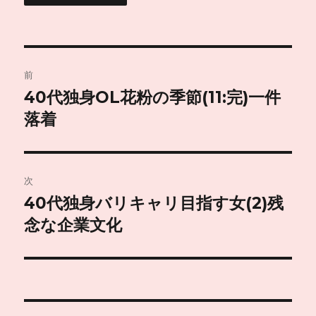
投
前
稿
40代独身OL花粉の季節(11:完)一件
前
の
落着
ナ
投
ビ
稿:
ゲ
次
40代独身バリキャリ目指す女(2)残
次
ー
の
念な企業文化
シ
投
稿:
ョ
ン