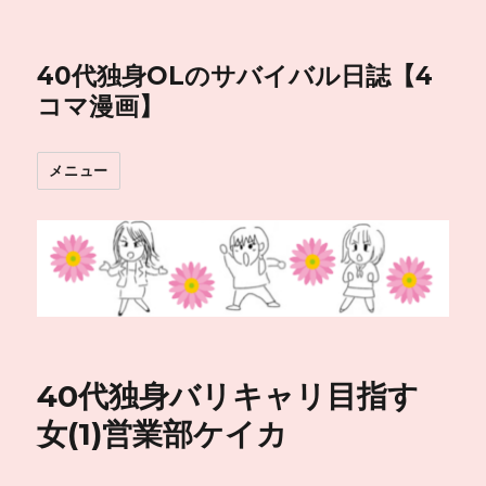
40代独身OLのサバイバル日誌【4
コマ漫画】
メニュー
40代独身バリキャリ目指す
女(1)営業部ケイカ