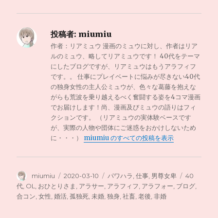
投稿者:
miumiu
作者：リアミュウ 漫画のミュウに対し、作者はリア
ルのミュウ、略してリアミュウです！ 40代をテーマ
にしたブログですが、リアミュウはもうアラフィフ
です。。 仕事にプレイベートに悩みが尽きない40代
の独身女性の主人公ミュウが、色々な葛藤を抱えな
がらも荒波を乗り越えるべく奮闘する姿を4コマ漫画
でお届けします！尚、漫画及びミュウの語りはフィ
クションです。 （リアミュウの実体験ベースです
が、実際の人物や団体にご迷惑をおかけしないため
に・・・）
miumiu のすべての投稿を表示
投
投
カ
タ
miumiu
2020-03-10
パワハラ
,
仕事
,
男尊女卑
40
稿
稿
テ
グ
代
,
OL
,
おひとりさま
,
アラサー
,
アラフィフ
,
アラフォー
,
ブログ
,
者
日:
ゴ
合コン
,
女性
,
婚活
,
孤独死
,
未婚
,
独身
,
社畜
,
老後
,
非婚
リ
ー