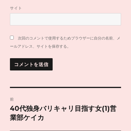
サイト
次回のコメントで使用するためブラウザーに自分の名前、メ
ールアドレス、サイトを保存する。
投
前
稿
40代独身バリキャリ目指す女(1)営
前
の
業部ケイカ
ナ
投
ビ