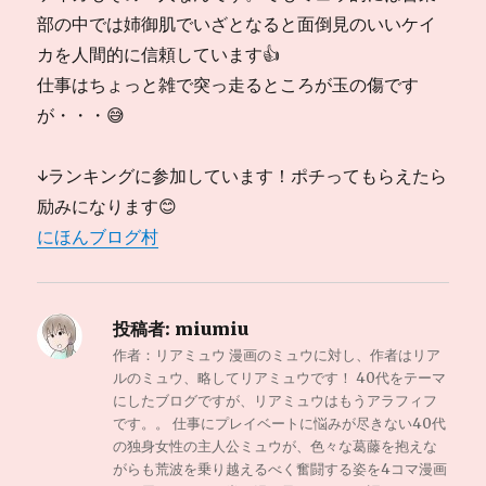
部の中では姉御肌でいざとなると面倒見のいいケイ
カを人間的に信頼しています👍
仕事はちょっと雑で突っ走るところが玉の傷です
が・・・😅
↓ランキングに参加しています！ポチってもらえたら
励みになります😊
にほんブログ村
投稿者:
miumiu
作者：リアミュウ 漫画のミュウに対し、作者はリア
ルのミュウ、略してリアミュウです！ 40代をテーマ
にしたブログですが、リアミュウはもうアラフィフ
です。。 仕事にプレイベートに悩みが尽きない40代
の独身女性の主人公ミュウが、色々な葛藤を抱えな
がらも荒波を乗り越えるべく奮闘する姿を4コマ漫画