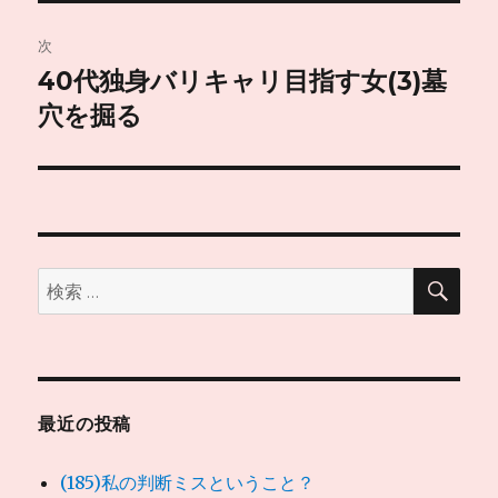
稿:
ゲ
次
40代独身バリキャリ目指す女(3)墓
次
ー
の
穴を掘る
シ
投
稿:
ョ
ン
検
検
索
索:
最近の投稿
(185)私の判断ミスということ？