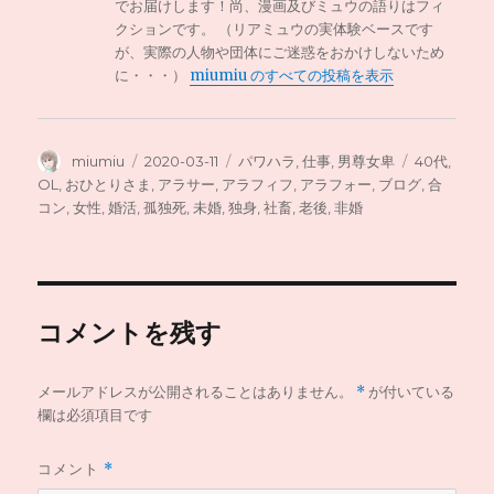
でお届けします！尚、漫画及びミュウの語りはフィ
クションです。 （リアミュウの実体験ベースです
が、実際の人物や団体にご迷惑をおかけしないため
に・・・）
miumiu のすべての投稿を表示
投
投
カ
タ
miumiu
2020-03-11
パワハラ
,
仕事
,
男尊女卑
40代
,
稿
稿
テ
グ
OL
,
おひとりさま
,
アラサー
,
アラフィフ
,
アラフォー
,
ブログ
,
合
者
日:
ゴ
コン
,
女性
,
婚活
,
孤独死
,
未婚
,
独身
,
社畜
,
老後
,
非婚
リ
ー
コメントを残す
メールアドレスが公開されることはありません。
*
が付いている
欄は必須項目です
コメント
*