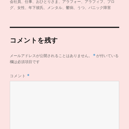
稿
稿
テ
グ
会社員、仕事、おひとりさま、アラフォー、アラフィフ、ブロ
者
日:
ゴ
グ、女性、年下彼氏、メンタル、鬱病、うつ、パニック障害
リ
ー
コメントを残す
メールアドレスが公開されることはありません。
*
が付いている
欄は必須項目です
コメント
*