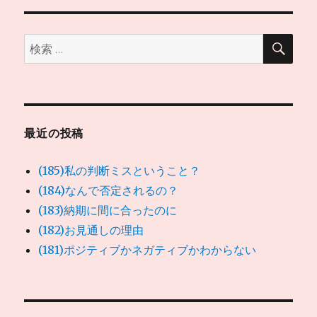
ョ
ン
検
検
索
索:
最近の投稿
(185)私の判断ミスということ？
(184)なんで否定されるの？
(183)納期に間に合ったのに
(182)お見通しの理由
(181)ポジティブかネガティブかわからない