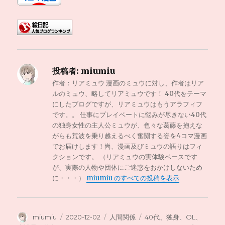
投稿者:
miumiu
作者：リアミュウ 漫画のミュウに対し、作者はリア
ルのミュウ、略してリアミュウです！ 40代をテーマ
にしたブログですが、リアミュウはもうアラフィフ
です。。 仕事にプレイベートに悩みが尽きない40代
の独身女性の主人公ミュウが、色々な葛藤を抱えな
がらも荒波を乗り越えるべく奮闘する姿を4コマ漫画
でお届けします！尚、漫画及びミュウの語りはフィ
クションです。 （リアミュウの実体験ベースです
が、実際の人物や団体にご迷惑をおかけしないため
に・・・）
miumiu のすべての投稿を表示
投
投
カ
タ
miumiu
2020-12-02
人間関係
40代、独身、OL、