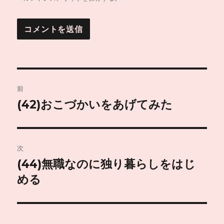
投
前
稿
(42)おこづかいをあげてみた
前
の
ナ
投
ビ
稿:
次
ゲ
(44)無職なのに独り暮らしをはじ
次
の
める
ー
投
シ
稿: