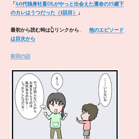
「
40代独身社畜OLがやっと出会えた運命の15歳下
のカレはうつだった（1話目）
」
最初から読む時は👆リンクから
、
他のエピソード
は目次から
前回の話