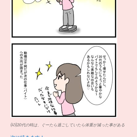
(45)20代の時は、ぐーたら過ごしていたら体重が減った事がある