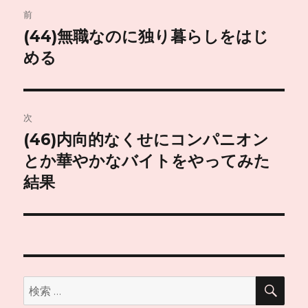
投
前
稿
(44)無職なのに独り暮らしをはじ
前
の
める
ナ
投
ビ
稿:
ゲ
次
(46)内向的なくせにコンパニオン
次
ー
の
とか華やかなバイトをやってみた
シ
投
結果
稿:
ョ
ン
検
検
索
索: