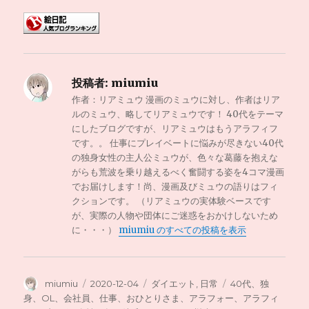
投稿者:
miumiu
作者：リアミュウ 漫画のミュウに対し、作者はリア
ルのミュウ、略してリアミュウです！ 40代をテーマ
にしたブログですが、リアミュウはもうアラフィフ
です。。 仕事にプレイベートに悩みが尽きない40代
の独身女性の主人公ミュウが、色々な葛藤を抱えな
がらも荒波を乗り越えるべく奮闘する姿を4コマ漫画
でお届けします！尚、漫画及びミュウの語りはフィ
クションです。 （リアミュウの実体験ベースです
が、実際の人物や団体にご迷惑をおかけしないため
に・・・）
miumiu のすべての投稿を表示
投
投
カ
タ
miumiu
2020-12-04
ダイエット
,
日常
40代、独
稿
稿
テ
グ
身、OL、会社員、仕事、おひとりさま、アラフォー、アラフィ