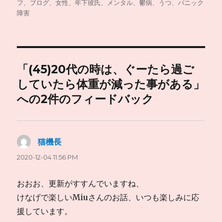
者
日:
ゴ
フ、ブログ、女性、年下彼氏、メンタル、鬱病、うつ、パニック
リ
障害
ー
「(45)20代の時は、ぐーたら過ご
していたら体重が減った事がある」
への2件のフィードバック
猫機長
よ
り:
2020-12-04 11:56 PM
おおお、更新がすすんでいますね、
けなげで楽しいMiuさんのお話、いつも楽しみに応
援しています。