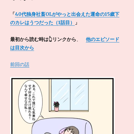
「
40代独身社畜OLがやっと出会えた運命の15歳下
のカレはうつだった（1話目）
」
最初から読む時は👆リンクから
、
他のエピソード
は目次から
前回の話