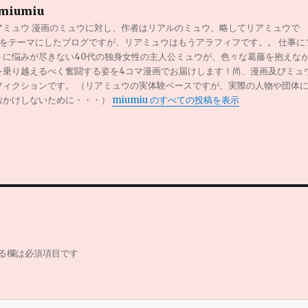
miumiu
アミュウ 漫画のミュウに対し、作者はリアルのミュウ、略してリアミュウで
0代をテーマにしたブログですが、リアミュウはもうアラフィフです。。 仕事に
トに悩みが尽きない40代の独身女性の主人公ミュウが、色々な葛藤を抱えな
を乗り越えるべく奮闘する姿を4コマ漫画でお届けします！尚、漫画及びミュ
フィクションです。 （リアミュウの実体験ベースですが、実際の人物や団体
おかけしないために・・・）
miumiu のすべての投稿を表示
る欄は必須項目です