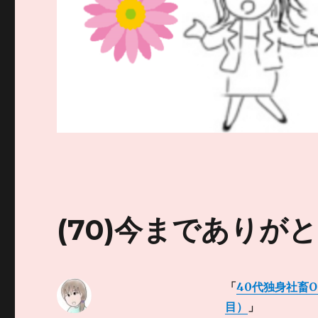
(70)今までありが
「
40代独身社畜
目）
」