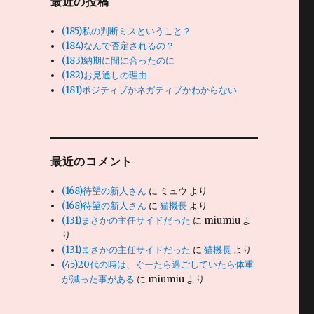
最近の投稿
(185)私の判断ミスということ？
(184)なんで否定されるの？
(183)納期に間に合ったのに
(182)お見通しの理由
(181)ポジティブかネガティブかわからない
最近のコメント
(168)待望の新人さん
に
ミュウ
より
(168)待望の新人さん
に
猫機長
より
(131)まさかの主任サイドだった
に
miumiu
よ
り
(131)まさかの主任サイドだった
に
猫機長
より
(45)20代の時は、ぐーたら過ごしていたら体重
が減った事がある
に
miumiu
より