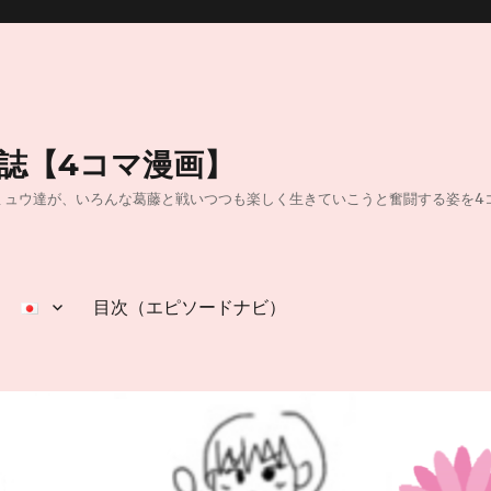
日誌【4コマ漫画】
40】40代独身OLのミュウ達が、いろんな葛藤と戦いつつも楽しく生きていこうと奮闘
目次（エピソードナビ）