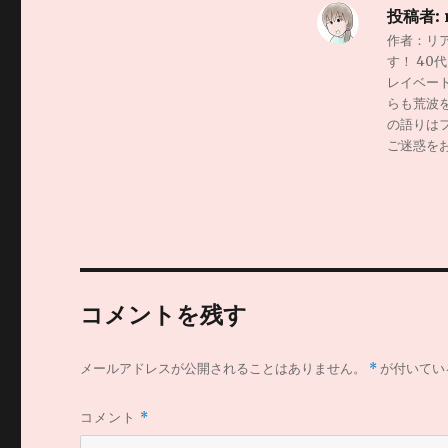
投稿者:
作者：リ
す！ 4
レイベー
らも荒波
の語りは
ご迷惑を
コメントを残す
メールアドレスが公開されることはありません。
*
が付いてい
コメント
*