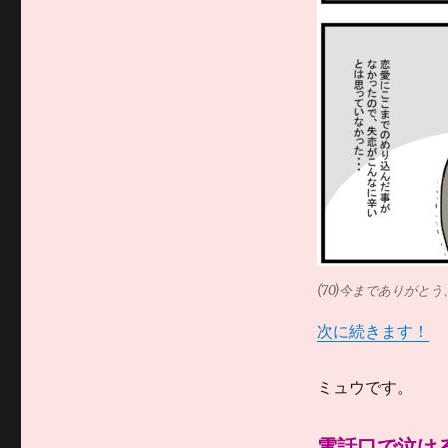
(70)今までありがと
次に続きます！
ミュウです。
電話口で泣け