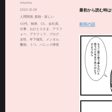
投
miumiu
稿
投
2020-12-29
最初から読む時は
者
稿
カ
人間関係
,
孤独・寂しい
日:
テ
タ
40代、独身、OL、会社員、
前回の話
ゴ
グ
仕事、おひとりさま、アラフ
リ
ォー、アラフィフ、ブログ、
ー
女性、年下彼氏、メンタル、
鬱病、うつ、パニック障害