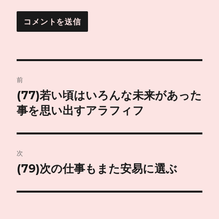
投
前
稿
(77)若い頃はいろんな未来があった
前
の
事を思い出すアラフィフ
ナ
投
ビ
稿:
ゲ
次
(79)次の仕事もまた安易に選ぶ
次
ー
の
シ
投
稿:
ョ