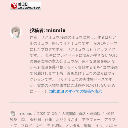
投稿者:
miumiu
作者：リアミュウ 漫画のミュウに対し、作者はリア
ルのミュウ、略してリアミュウです！ 40代をテーマ
にしたブログですが、リアミュウはもうアラフィフ
です。。 仕事にプレイベートに悩みが尽きない40代
の独身女性の主人公ミュウが、色々な葛藤を抱えな
がらも荒波を乗り越えるべく奮闘する姿を4コマ漫画
でお届けします！尚、漫画及びミュウの語りはフィ
クションです。 （リアミュウの実体験ベースです
が、実際の人物や団体にご迷惑をおかけしないため
に・・・）
miumiu のすべての投稿を表示
投
投
カ
タ
miumiu
2021-01-06
人間関係
,
婚活・結婚観
40代、
稿
稿
テ
グ
独身、OL、会社員、仕事、おひとりさま、アラフォー、アラフ
者
日:
ゴ
ィフ、ブログ、女性、年下彼氏、メンタル、鬱病、うつ、パニッ