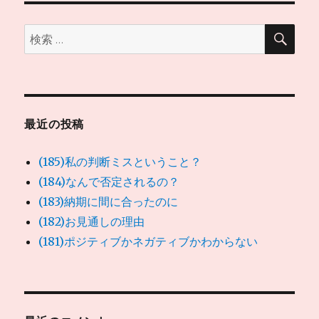
ン
検
検
索
索:
最近の投稿
(185)私の判断ミスということ？
(184)なんで否定されるの？
(183)納期に間に合ったのに
(182)お見通しの理由
(181)ポジティブかネガティブかわからない