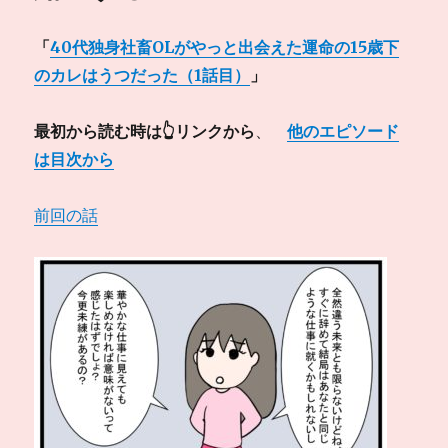
「
40代独身社畜OLがやっと出会えた運命の15歳下
のカレはうつだった（1話目）
」
最初から読む時は👆リンクから
、
他のエピソード
は目次から
前回の話