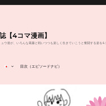
日誌【4コマ漫画】
40】40代独身OLのミュウ達が、いろんな葛藤と戦いつつも楽しく生きていこうと奮闘
目次（エピソードナビ）