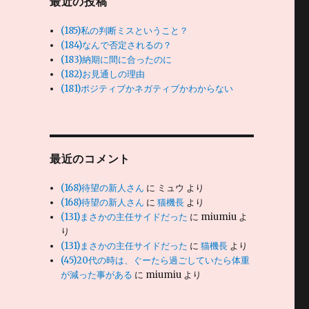
最近の投稿
(185)私の判断ミスということ？
(184)なんで否定されるの？
(183)納期に間に合ったのに
(182)お見通しの理由
(181)ポジティブかネガティブかわからない
最近のコメント
(168)待望の新人さん
に
ミュウ
より
(168)待望の新人さん
に
猫機長
より
(131)まさかの主任サイドだった
に
miumiu
よ
り
(131)まさかの主任サイドだった
に
猫機長
より
(45)20代の時は、ぐーたら過ごしていたら体重
が減った事がある
に
miumiu
より