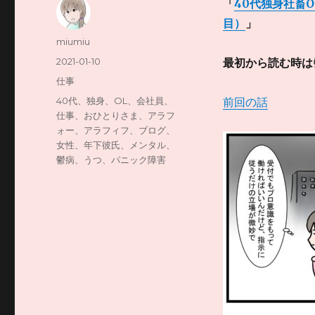
「
40代独身社畜
目）
」
投
miumiu
稿
投
2021-01-10
最初から読む時は
者
稿
カ
仕事
日:
テ
タ
40代、独身、OL、会社員、
前回の話
ゴ
グ
仕事、おひとりさま、アラフ
リ
ォー、アラフィフ、ブログ、
ー
女性、年下彼氏、メンタル、
鬱病、うつ、パニック障害