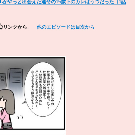
OLがやっと出会えた運命の15歳下のカレはうつだった（1話
👆リンクから
、
他のエピソードは目次から