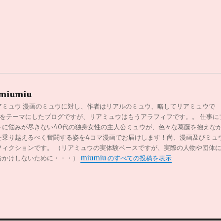
miumiu
アミュウ 漫画のミュウに対し、作者はリアルのミュウ、略してリアミュウで
0代をテーマにしたブログですが、リアミュウはもうアラフィフです。。 仕事に
トに悩みが尽きない40代の独身女性の主人公ミュウが、色々な葛藤を抱えな
を乗り越えるべく奮闘する姿を4コマ漫画でお届けします！尚、漫画及びミュ
フィクションです。 （リアミュウの実体験ベースですが、実際の人物や団体
おかけしないために・・・）
miumiu のすべての投稿を表示