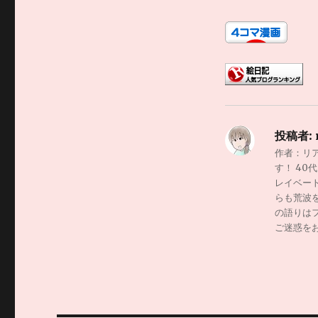
投稿者:
作者：リ
す！ 4
レイベー
らも荒波
の語りは
ご迷惑を