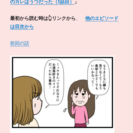
のカレはうつだった（1話目）
」
最初から読む時は👆リンクから
、
他のエピソード
は目次から
前回の話