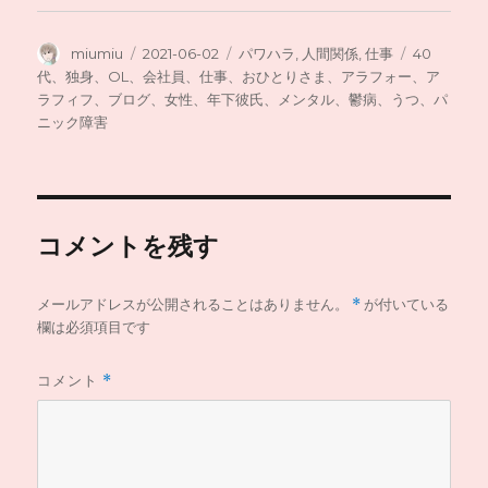
投
投
カ
タ
miumiu
2021-06-02
パワハラ
,
人間関係
,
仕事
40
稿
稿
テ
グ
代、独身、OL、会社員、仕事、おひとりさま、アラフォー、ア
者
日:
ゴ
ラフィフ、ブログ、女性、年下彼氏、メンタル、鬱病、うつ、パ
リ
ニック障害
ー
コメントを残す
メールアドレスが公開されることはありません。
*
が付いている
欄は必須項目です
コメント
*