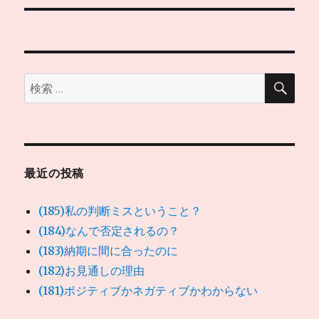
ー
投
シ
稿:
ョ
検
検
索
ン
索:
最近の投稿
(185)私の判断ミスということ？
(184)なんで否定されるの？
(183)納期に間に合ったのに
(182)お見通しの理由
(181)ポジティブかネガティブかわからない