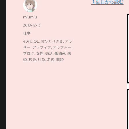
１話目から読む
リ
投
miumiu
稿
投
2019-12-13
者
稿
カ
仕事
日:
テ
タ
40代
,
OL
,
おひとりさま
,
アラ
ゴ
グ
サー
,
アラフィフ
,
アラフォー
,
リ
ブログ
,
女性
,
婚活
,
孤独死
,
未
ー
婚
,
独身
,
社畜
,
老後
,
非婚