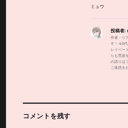
ミュウ
投稿者:
作者：リ
す！ 4
レイベー
らも荒波
の語りは
ご迷惑を
コメントを残す