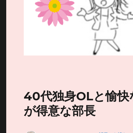
40代独身OLと愉快
が得意な部長