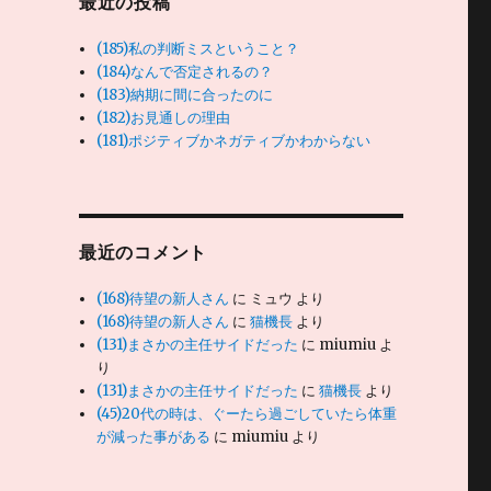
最近の投稿
(185)私の判断ミスということ？
(184)なんで否定されるの？
(183)納期に間に合ったのに
(182)お見通しの理由
(181)ポジティブかネガティブかわからない
最近のコメント
(168)待望の新人さん
に
ミュウ
より
(168)待望の新人さん
に
猫機長
より
(131)まさかの主任サイドだった
に
miumiu
よ
り
(131)まさかの主任サイドだった
に
猫機長
より
(45)20代の時は、ぐーたら過ごしていたら体重
が減った事がある
に
miumiu
より