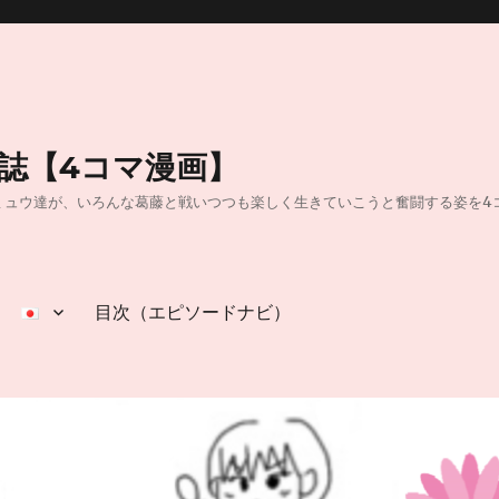
日誌【4コマ漫画】
40】40代独身OLのミュウ達が、いろんな葛藤と戦いつつも楽しく生きていこうと奮闘
目次（エピソードナビ）