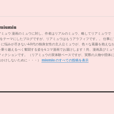
miumiu
アミュウ 漫画のミュウに対し、作者はリアルのミュウ、略してリアミュウで
0代をテーマにしたブログですが、リアミュウはもうアラフィフです。。 仕事に
トに悩みが尽きない40代の独身女性の主人公ミュウが、色々な葛藤を抱えな
を乗り越えるべく奮闘する姿を4コマ漫画でお届けします！尚、漫画及びミュ
フィクションです。 （リアミュウの実体験ベースですが、実際の人物や団体
おかけしないために・・・）
miumiu のすべての投稿を表示