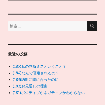
ゲ
ー
検
検
索
シ
索:
ョ
ン
最近の投稿
(185)私の判断ミスということ？
(184)なんで否定されるの？
(183)納期に間に合ったのに
(182)お見通しの理由
(181)ポジティブかネガティブかわからない