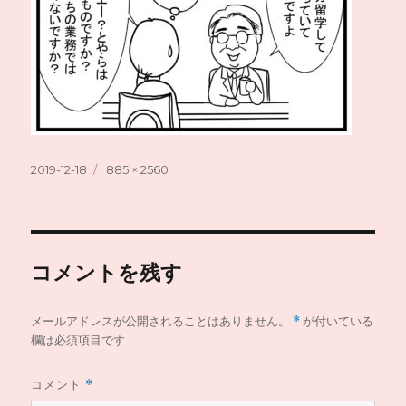
投
フ
2019-12-18
885 × 2560
稿
ル
日:
サ
イ
ズ
コメントを残す
メールアドレスが公開されることはありません。
*
が付いている
欄は必須項目です
コメント
*