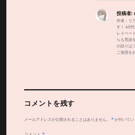
投稿者:
作者：リ
す！ 4
レイベー
らも荒波
の語りは
ご迷惑を
コメントを残す
メールアドレスが公開されることはありません。
*
が付いてい
コメント
*