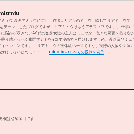
miumiu
アミュウ 漫画のミュウに対し、作者はリアルのミュウ、略してリアミュウで
0代をテーマにしたブログですが、リアミュウはもうアラフィフです。。 仕事に
トに悩みが尽きない40代の独身女性の主人公ミュウが、色々な葛藤を抱えな
を乗り越えるべく奮闘する姿を4コマ漫画でお届けします！尚、漫画及びミュ
フィクションです。 （リアミュウの実体験ベースですが、実際の人物や団体
おかけしないために・・・）
miumiu のすべての投稿を表示
る欄は必須項目です