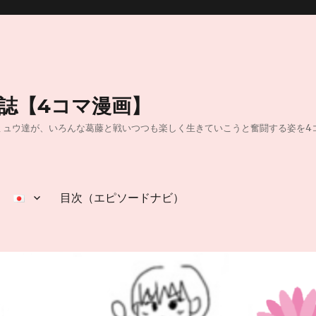
日誌【4コマ漫画】
40】40代独身OLのミュウ達が、いろんな葛藤と戦いつつも楽しく生きていこうと奮闘
目次（エピソードナビ）