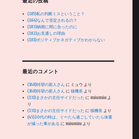
最近の投稿
(185)私の判断ミスということ？
(184)なんで否定されるの？
(183)納期に間に合ったのに
(182)お見通しの理由
(181)ポジティブかネガティブかわからない
最近のコメント
(168)待望の新人さん
に
ミュウ
より
(168)待望の新人さん
に
猫機長
より
(131)まさかの主任サイドだった
に
miumiu
よ
り
(131)まさかの主任サイドだった
に
猫機長
より
(45)20代の時は、ぐーたら過ごしていたら体重
が減った事がある
に
miumiu
より