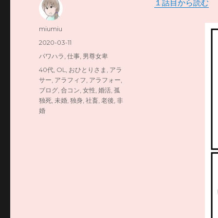
１話目から読む
リ
投
miumiu
稿
投
2020-03-11
者
稿
カ
パワハラ
,
仕事
,
男尊女卑
日:
テ
タ
40代
,
OL
,
おひとりさま
,
アラ
ゴ
グ
サー
,
アラフィフ
,
アラフォー
,
リ
ブログ
,
合コン
,
女性
,
婚活
,
孤
ー
独死
,
未婚
,
独身
,
社畜
,
老後
,
非
婚