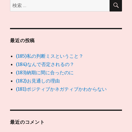
検
検
索
索:
最近の投稿
(185)私の判断ミスということ？
(184)なんで否定されるの？
(183)納期に間に合ったのに
(182)お見通しの理由
(181)ポジティブかネガティブかわからない
最近のコメント