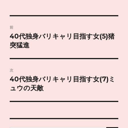
投
前
稿
40代独身バリキャリ目指す女(5)猪
前
の
突猛進
ナ
投
ビ
稿:
ゲ
次
40代独身バリキャリ目指す女(7)ミ
次
ー
の
ュウの天敵
シ
投
稿:
ョ
ン