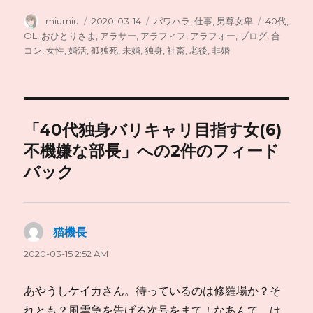
投
投
カ
タ
miumiu
2020-03-14
パワハラ
,
仕事
,
男尊女卑
40代
,
稿
稿
テ
グ
OL
,
おひとりさま
,
アラサー
,
アラフィフ
,
アラフォー
,
ブログ
,
合
者
日:
ゴ
コン
,
女性
,
婚活
,
孤独死
,
未婚
,
独身
,
社畜
,
老後
,
非婚
リ
ー
「40代独身バリキャリ目指す女(6)
不機嫌な部長」への2件のフィード
バック
猫機長
よ
り:
2020-03-15 2:52 AM
あやうしケイカさん。待っているのは修羅場か？そ
れとも？風雲急を告げる次号をまて！なあんて。は