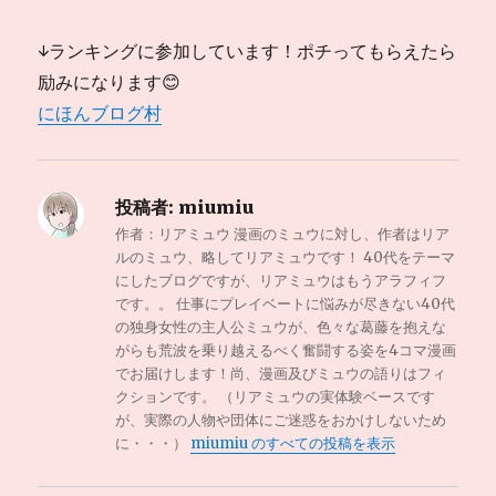
↓ランキングに参加しています！ポチってもらえたら
励みになります😊
にほんブログ村
投稿者:
miumiu
作者：リアミュウ 漫画のミュウに対し、作者はリア
ルのミュウ、略してリアミュウです！ 40代をテーマ
にしたブログですが、リアミュウはもうアラフィフ
です。。 仕事にプレイベートに悩みが尽きない40代
の独身女性の主人公ミュウが、色々な葛藤を抱えな
がらも荒波を乗り越えるべく奮闘する姿を4コマ漫画
でお届けします！尚、漫画及びミュウの語りはフィ
クションです。 （リアミュウの実体験ベースです
が、実際の人物や団体にご迷惑をおかけしないため
に・・・）
miumiu のすべての投稿を表示