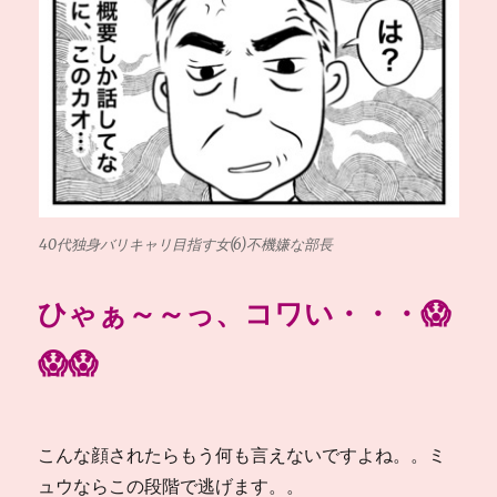
40代独身バリキャリ目指す女(6)不機嫌な部長
ひゃぁ～～っ、コワい・・・😱
😱😱
こんな顔されたらもう何も言えないですよね。。ミ
ュウならこの段階で逃げます。。