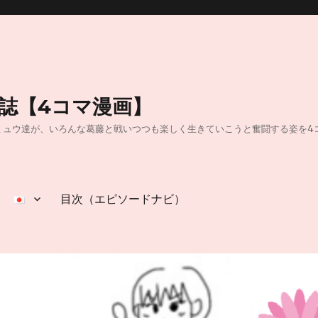
日誌【4コマ漫画】
40】40代独身OLのミュウ達が、いろんな葛藤と戦いつつも楽しく生きていこうと奮闘
目次（エピソードナビ）