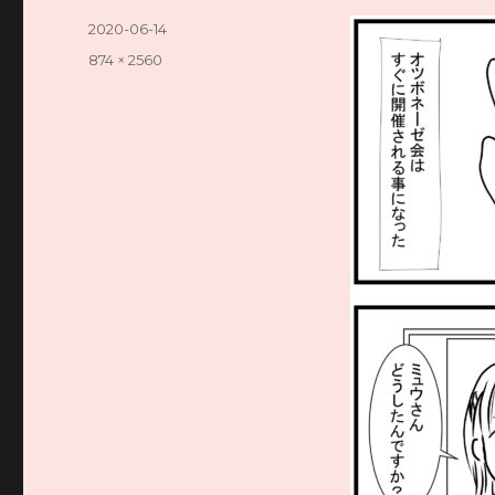
投
2020-06-14
稿
フ
874 × 2560
日:
ル
サ
イ
ズ