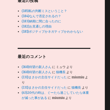
最近の投稿
(185)私の判断ミスということ？
(184)なんで否定されるの？
(183)納期に間に合ったのに
(182)お見通しの理由
(181)ポジティブかネガティブかわからない
最近のコメント
(168)待望の新人さん
に
ミュウ
より
(168)待望の新人さん
に
猫機長
より
(131)まさかの主任サイドだった
に
miumiu
よ
り
(131)まさかの主任サイドだった
に
猫機長
より
(45)20代の時は、ぐーたら過ごしていたら体重
が減った事がある
に
miumiu
より