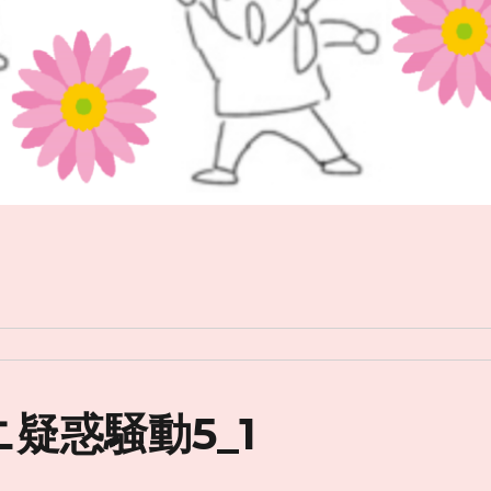
ダニ疑惑騒動5_1