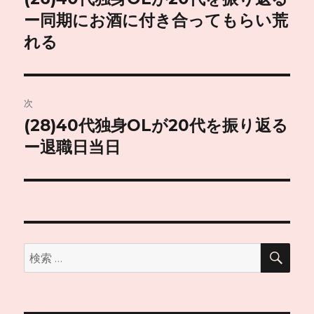
の
ー同期にお酒に付き合ってもらい荒
ナ
投
れる
ビ
稿:
ゲ
次
ー
(28)40代独身OLが20代を振り返る
次
シ
の
ー退職日当日
投
ョ
稿:
ン
検
検
索
索: