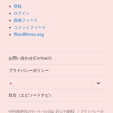
登録
ログイン
投稿フィード
コメントフィード
WordPress.org
お問い合わせ(Contact)
プライバシーポリシー
サ
ブ
メ
ニ
目次（エピソードナビ）
ュ
ー
を
展
40代独身OLのサバイバル日誌【4コマ漫画】
プライバシーポ