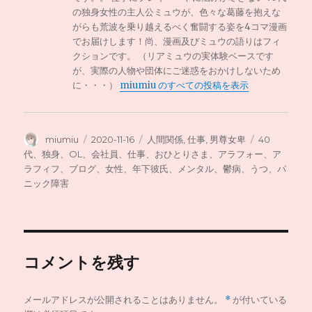
の独身女性の主人公ミュウが、色々な葛藤を抱えな
がらも荒波を乗り越えるべく奮闘する姿を4コマ漫画
でお届けします！尚、漫画及びミュウの語りはフィ
クションです。 （リアミュウの実体験ベースです
が、実際の人物や団体にご迷惑をおかけしないため
に・・・）
miumiu のすべての投稿を表示
投
投
カ
タ
miumiu
2020-11-16
人間関係
,
仕事
,
男尊女卑
40
稿
稿
テ
グ
代、独身、OL、会社員、仕事、おひとりさま、アラフォー、ア
者
日:
ゴ
ラフィフ、ブログ、女性、年下彼氏、メンタル、鬱病、うつ、パ
リ
ニック障害
ー
コメントを残す
メールアドレスが公開されることはありません。
*
が付いている