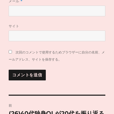
メール
*
サイト
次回のコメントで使用するためブラウザーに自分の名前、メ
ールアドレス、サイトを保存する。
投
前
稿
(26)40代独身OLが20代を振り返る
前