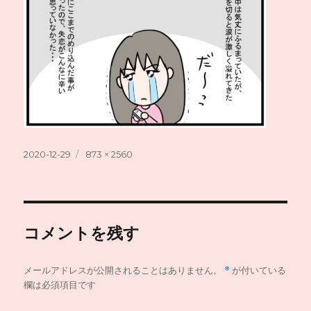
投
フ
2020-12-29
873 × 2560
稿
ル
日:
サ
イ
ズ
コメントを残す
メールアドレスが公開されることはありません。
*
が付いている
欄は必須項目です