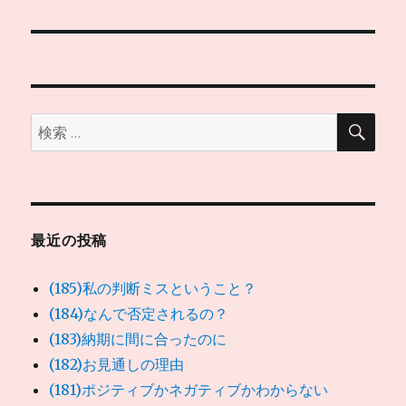
ビ
ゲ
ー
検
検
索
シ
索:
ョ
ン
最近の投稿
(185)私の判断ミスということ？
(184)なんで否定されるの？
(183)納期に間に合ったのに
(182)お見通しの理由
(181)ポジティブかネガティブかわからない