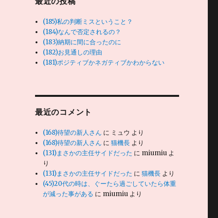
最近の投稿
(185)私の判断ミスということ？
(184)なんで否定されるの？
(183)納期に間に合ったのに
(182)お見通しの理由
(181)ポジティブかネガティブかわからない
最近のコメント
(168)待望の新人さん
に
ミュウ
より
(168)待望の新人さん
に
猫機長
より
(131)まさかの主任サイドだった
に
miumiu
よ
り
(131)まさかの主任サイドだった
に
猫機長
より
(45)20代の時は、ぐーたら過ごしていたら体重
が減った事がある
に
miumiu
より