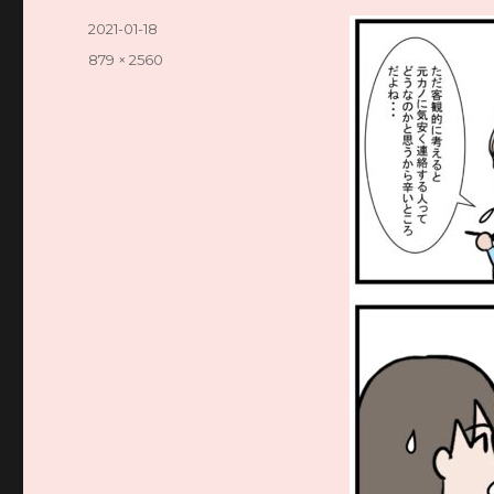
投
2021-01-18
稿
フ
879 × 2560
日:
ル
サ
イ
ズ