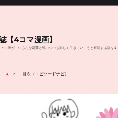
日誌【4コマ漫画】
40】40代独身OLのミュウ達が、いろんな葛藤と戦いつつも楽しく生きていこうと奮闘
目次（エピソードナビ）