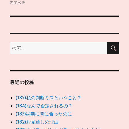
ナ
内で公開
ビ
ゲ
ー
検
検
索
シ
索:
ョ
ン
最近の投稿
(185)私の判断ミスということ？
(184)なんで否定されるの？
(183)納期に間に合ったのに
(182)お見通しの理由