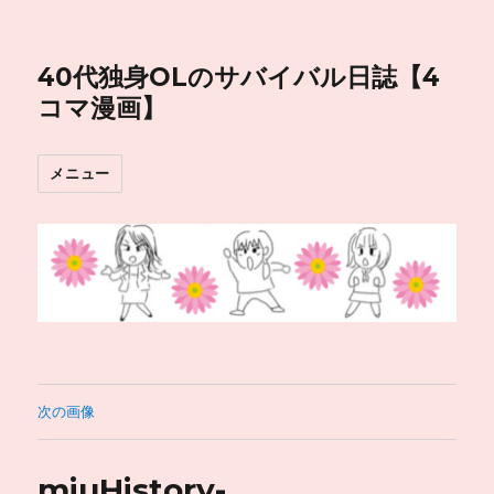
40代独身OLのサバイバル日誌【4
コマ漫画】
メニュー
次の画像
miuHistory-