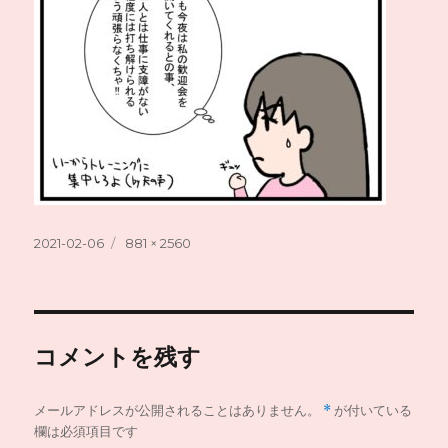
投
フ
2021-02-06
881 × 2560
稿
ル
日:
サ
イ
ズ
コメントを残す
メールアドレスが公開されることはありません。
*
が付いている
欄は必須項目です