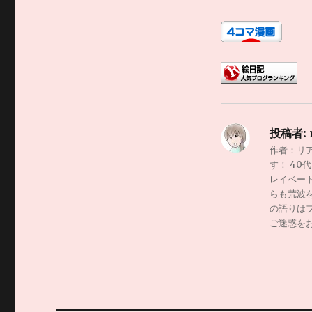
投稿者:
作者：リ
す！ 4
レイベー
らも荒波
の語りは
ご迷惑を