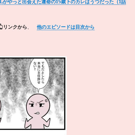
OLがやっと出会えた運命の15歳下のカレはうつだった（1話
👆リンクから
、
他のエピソードは目次から