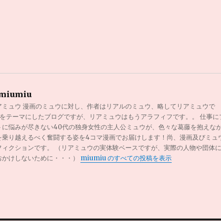
miumiu
アミュウ 漫画のミュウに対し、作者はリアルのミュウ、略してリアミュウで
0代をテーマにしたブログですが、リアミュウはもうアラフィフです。。 仕事に
トに悩みが尽きない40代の独身女性の主人公ミュウが、色々な葛藤を抱えな
を乗り越えるべく奮闘する姿を4コマ漫画でお届けします！尚、漫画及びミュ
フィクションです。 （リアミュウの実体験ベースですが、実際の人物や団体
おかけしないために・・・）
miumiu のすべての投稿を表示