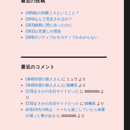
最近の投稿
(185)私の判断ミスということ？
(184)なんで否定されるの？
(183)納期に間に合ったのに
(182)お見通しの理由
(181)ポジティブかネガティブかわからない
最近のコメント
(168)待望の新人さん
に
ミュウ
より
(168)待望の新人さん
に
猫機長
より
(131)まさかの主任サイドだった
に
miumiu
よ
り
(131)まさかの主任サイドだった
に
猫機長
より
(45)20代の時は、ぐーたら過ごしていたら体重
が減った事がある
に
miumiu
より