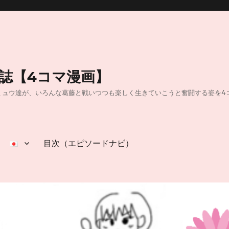
日誌【4コマ漫画】
40】40代独身OLのミュウ達が、いろんな葛藤と戦いつつも楽しく生きていこうと奮闘
目次（エピソードナビ）