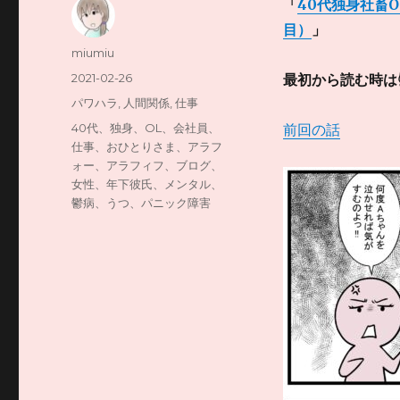
「
40代独身社畜
目）
」
投
miumiu
稿
投
2021-02-26
最初から読む時は
者
稿
カ
パワハラ
,
人間関係
,
仕事
日:
テ
タ
40代、独身、OL、会社員、
前回の話
ゴ
グ
仕事、おひとりさま、アラフ
リ
ォー、アラフィフ、ブログ、
ー
女性、年下彼氏、メンタル、
鬱病、うつ、パニック障害