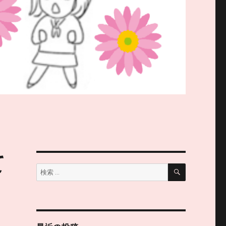
て
検
検
索
索: