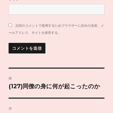
次回のコメントで使用するためブラウザーに自分の名前、メ
ールアドレス、サイトを保存する。
投
前
稿
(127)同僚の身に何が起こったのか
前
の
ナ
投
ビ
稿:
次