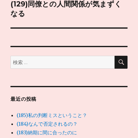
ゲ
(129)同僚との人間関係が気まずく
次
の
なる
ー
投
シ
稿:
ョ
ン
検
検
索
索:
最近の投稿
(185)私の判断ミスということ？
(184)なんで否定されるの？
(183)納期に間に合ったのに