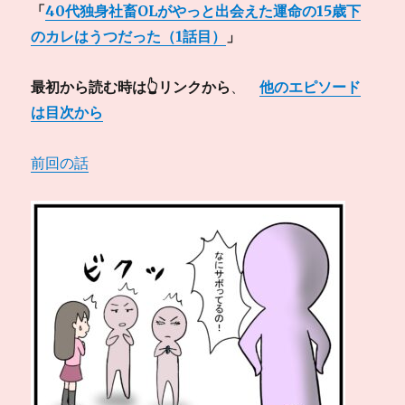
「
40代独身社畜OLがやっと出会えた運命の15歳下
のカレはうつだった（1話目）
」
最初から読む時は👆リンクから
、
他のエピソード
は目次から
前回の話