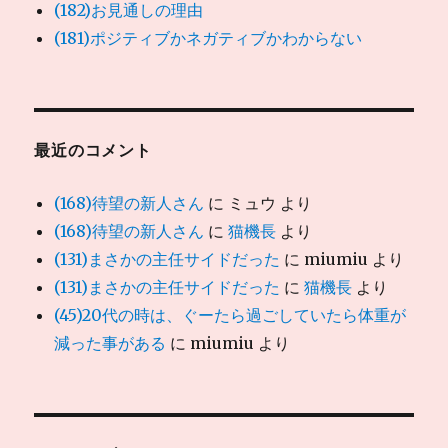
(182)お見通しの理由
(181)ポジティブかネガティブかわからない
最近のコメント
(168)待望の新人さん
に
ミュウ
より
(168)待望の新人さん
に
猫機長
より
(131)まさかの主任サイドだった
に
miumiu
より
(131)まさかの主任サイドだった
に
猫機長
より
(45)20代の時は、ぐーたら過ごしていたら体重が
減った事がある
に
miumiu
より