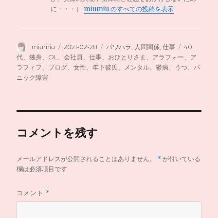
に・・・）
miumiu のすべての投稿を表示
投
投
カ
タ
miumiu
2021-02-28
パワハラ
,
人間関係
,
仕事
40
稿
稿
テ
グ
代、独身、OL、会社員、仕事、おひとりさま、アラフォー、ア
者
日:
ゴ
ラフィフ、ブログ、女性、年下彼氏、メンタル、鬱病、うつ、パ
リ
ニック障害
ー
コメントを残す
メールアドレスが公開されることはありません。
*
が付いている
欄は必須項目です
コメント
*