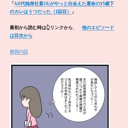
「
40代独身社畜OLがやっと出会えた運命の15歳下
のカレはうつだった（1話目）
」
最初から読む時は👆リンクから
、
他のエピソード
は目次から
前回の話