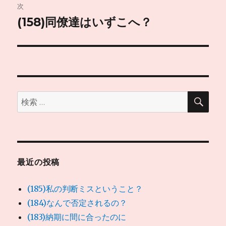
ゲ
次
(158)同僚達はいずこへ？
次
ー
の
シ
投
稿:
ョ
ン
検
検
索
索:
最近の投稿
(185)私の判断ミスということ？
(184)なんで否定されるの？
(183)納期に間に合ったのに