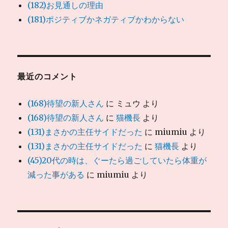
(182)お見通しの理由
(181)ポジティブかネガティブかわからない
最近のコメント
(168)待望の新人さん
に
ミュウ
より
(168)待望の新人さん
に
猫機長
より
(131)まさかの主任サイドだった
に
miumiu
より
(131)まさかの主任サイドだった
に
猫機長
より
(45)20代の時は、ぐーたら過ごしていたら体重が
減った事がある
に
miumiu
より