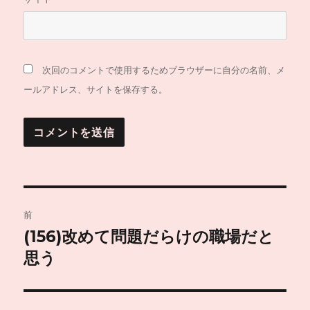
次回のコメントで使用するためブラウザーに自分の名前、メ
ールアドレス、サイトを保存する。
投
前
稿
(156)改めて問題だらけの職場だと
前
の
思う
ナ
投
ビ
稿: