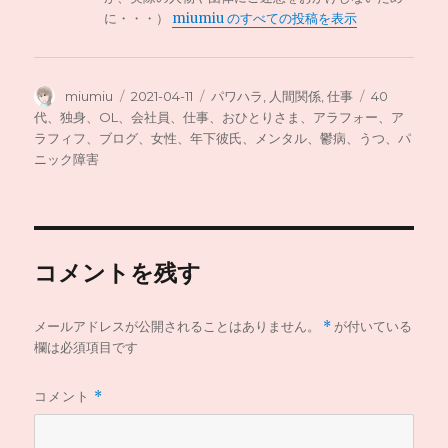
に・・・）
miumiu のすべての投稿を表示
投
投
カ
タ
miumiu
2021-04-11
パワハラ
,
人間関係
,
仕事
40
稿
稿
テ
グ
代、独身、OL、会社員、仕事、おひとりさま、アラフォー、ア
者
日:
ゴ
ラフィフ、ブログ、女性、年下彼氏、メンタル、鬱病、うつ、パ
リ
ニック障害
ー
コメントを残す
メールアドレスが公開されることはありません。
*
が付いている
欄は必須項目です
コメント
*