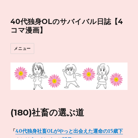
40代独身OLのサバイバル日誌【4
コマ漫画】
メニュー
(180)社畜の選ぶ道
「
40代独身社畜OLがやっと出会えた運命の15歳下