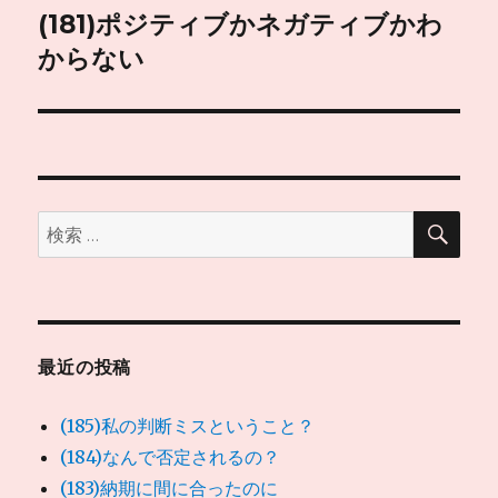
ゲ
(181)ポジティブかネガティブかわ
次
の
からない
ー
投
シ
稿:
ョ
ン
検
検
索
索:
最近の投稿
(185)私の判断ミスということ？
(184)なんで否定されるの？
(183)納期に間に合ったのに