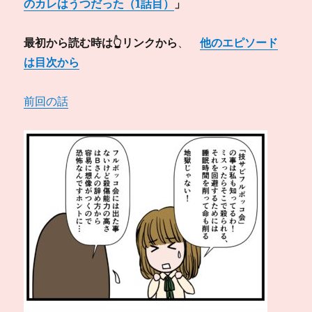
のカレはうつだった（1話目）
」
最初から読む時は👆リンクから
、
他のエピソード
は目次から
前回の話