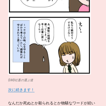
(180)社畜の選ぶ道
次に続きます！
なんだか死ぬとか殺られるとか物騒なワードが続い