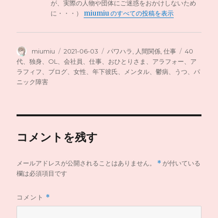
が、実際の人物や団体にご迷惑をおかけしないため
に・・・）
miumiu のすべての投稿を表示
投
投
カ
タ
miumiu
2021-06-03
パワハラ
,
人間関係
,
仕事
40
稿
稿
テ
グ
代、独身、OL、会社員、仕事、おひとりさま、アラフォー、ア
者
日:
ゴ
ラフィフ、ブログ、女性、年下彼氏、メンタル、鬱病、うつ、パ
リ
ニック障害
ー
コメントを残す
メールアドレスが公開されることはありません。
*
が付いている
欄は必須項目です
コメント
*