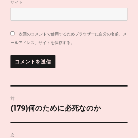
サイト
次回のコメントで使用するためブラウザーに自分の名前、メ
ールアドレス、サイトを保存する。
投
前
稿
(179)何のために必死なのか
前
の
ナ
投
ビ
稿:
次