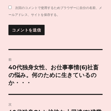
次回のコメントで使用するためブラウザーに自分の名前、メ
ールアドレス、サイトを保存する。
投
前
稿
40代独身女性、お仕事事情(6)社畜
前
の
の悩み。何のために生きているの
ナ
投
か・・・
ビ
稿:
ゲ
次
ー