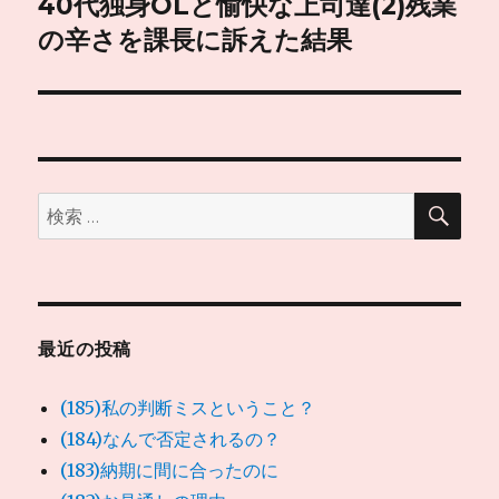
40代独身OLと愉快な上司達(2)残業
次
シ
の
の辛さを課長に訴えた結果
投
ョ
稿:
ン
検
検
索
索:
最近の投稿
(185)私の判断ミスということ？
(184)なんで否定されるの？
(183)納期に間に合ったのに