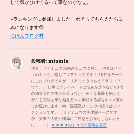
して気がひけてるって事なのかなぁ。
↓ランキングに参加しました！ポチってもらえたら励
みになります😊
にほんブログ村
投稿者:
miumiu
作者：リアミュウ 漫画のミュウに対し、作者はリア
ルのミュウ、略してリアミュウです！ 40代をテーマ
にしたブログですが、リアミュウはもうアラフィフ
です。。 仕事にプレイベートに悩みが尽きない40代
の独身女性の主人公ミュウが、色々な葛藤を抱えな
がらも荒波を乗り越えるべく奮闘する姿を4コマ漫画
でお届けします！尚、漫画及びミュウの語りはフィ
クションです。 （リアミュウの実体験ベースです
が、実際の人物や団体にご迷惑をおかけしないため
に・・・）
miumiu のすべての投稿を表示