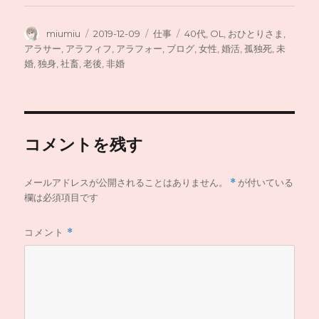
投
投
カ
タ
miumiu
2019-12-09
仕事
40代
,
OL
,
おひとりさま
,
稿
稿
テ
グ
アラサー
,
アラフィフ
,
アラフォー
,
ブログ
,
女性
,
婚活
,
孤独死
,
未
者
日:
ゴ
婚
,
独身
,
社畜
,
老後
,
非婚
リ
ー
コメントを残す
メールアドレスが公開されることはありません。
*
が付いている
欄は必須項目です
コメント
*