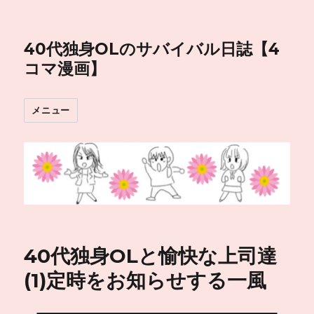
40代独身OLのサバイバル日誌【4
コマ漫画】
メニュー
40代独身OLと愉快な上司達
(1)定時をお知らせする一風